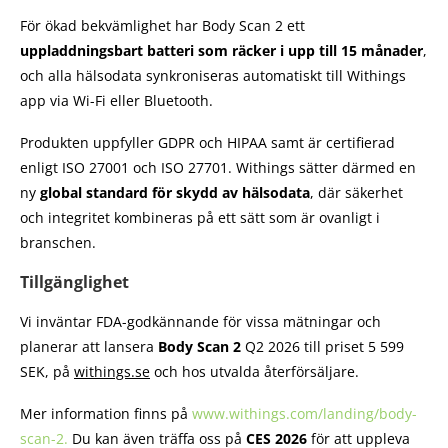
För ökad bekvämlighet har Body Scan 2 ett
uppladdningsbart batteri som räcker i upp till 15 månader
,
och alla hälsodata synkroniseras automatiskt till Withings
app via Wi-Fi eller Bluetooth.
Produkten uppfyller GDPR och HIPAA samt är certifierad
enligt ISO 27001 och ISO 27701. Withings sätter därmed en
ny
global standard för skydd av hälsodata
, där säkerhet
och integritet kombineras på ett sätt som är ovanligt i
branschen.
Tillgänglighet
Vi inväntar FDA-godkännande för vissa mätningar och
planerar att lansera
Body Scan 2
Q2 2026 till priset 5 599
SEK, på
withings.se
och hos utvalda återförsäljare.
Mer information finns på
www.withings.com/landing/body-
scan-2.
Du kan även träffa oss på
CES 2026
för att uppleva