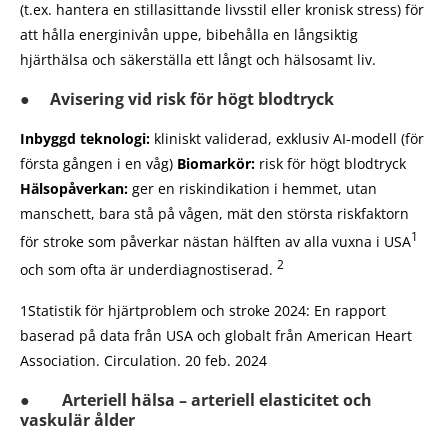
(t.ex. hantera en stillasittande livsstil eller kronisk stress) för
att hålla energinivån uppe, bibehålla en långsiktig
hjärthälsa och säkerställa ett långt och hälsosamt liv.
● Avisering vid risk för högt blodtryck
Inbyggd teknologi:
kliniskt validerad, exklusiv AI-modell (för
första gången i en våg)
Biomarkör:
risk för högt blodtryck
Hälsopåverkan:
ger en riskindikation i hemmet, utan
manschett, bara stå på vågen, mät den största riskfaktorn
1
för stroke som påverkar nästan hälften av alla vuxna i USA
2
och som ofta är underdiagnostiserad.
1Statistik för hjärtproblem och stroke 2024: En rapport
baserad på data från USA och globalt från American Heart
Association. Circulation. 20 feb. 2024
● Arteriell hälsa – arteriell elasticitet och
vaskulär ålder