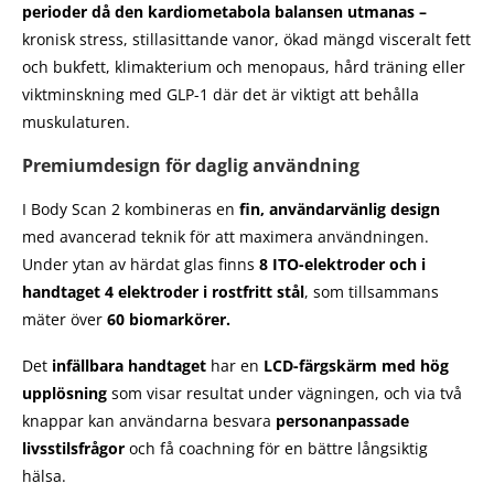
perioder då den kardiometabola balansen utmanas –
kronisk stress, stillasittande vanor, ökad mängd visceralt fett
och bukfett, klimakterium och menopaus, hård träning eller
viktminskning med GLP-1 där det är viktigt att behålla
muskulaturen.
Premiumdesign för daglig användning
I Body Scan 2 kombineras en
fin, användarvänlig design
med avancerad teknik för att maximera användningen.
Under ytan av härdat glas finns
8 ITO-elektroder och i
handtaget 4 elektroder i rostfritt stål
, som tillsammans
mäter över
60 biomarkörer.
Det
infällbara handtaget
har en
LCD-färgskärm med hög
upplösning
som visar resultat under vägningen, och via två
knappar kan användarna besvara
personanpassade
livsstilsfrågor
och få coachning för en bättre långsiktig
hälsa.