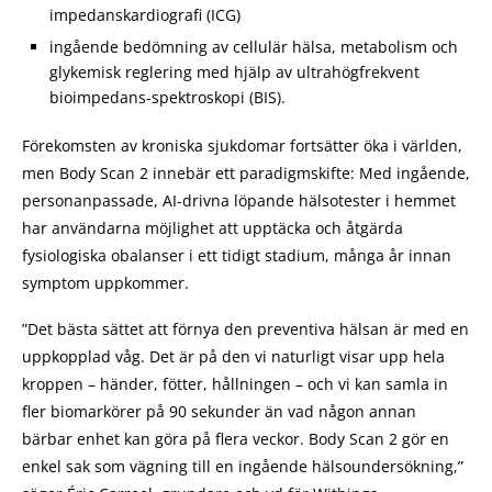
impedanskardiografi (ICG)
ingående bedömning av cellulär hälsa, metabolism och
glykemisk reglering med hjälp av ultrahögfrekvent
bioimpedans-spektroskopi (BIS).
Förekomsten av kroniska sjukdomar fortsätter öka i världen,
men Body Scan 2 innebär ett paradigmskifte: Med ingående,
personanpassade, AI-drivna löpande hälsotester i hemmet
har användarna möjlighet att upptäcka och åtgärda
fysiologiska obalanser i ett tidigt stadium, många år innan
symptom uppkommer.
”Det bästa sättet att förnya den preventiva hälsan är med en
uppkopplad våg. Det är på den vi naturligt visar upp hela
kroppen – händer, fötter, hållningen – och vi kan samla in
fler biomarkörer på 90 sekunder än vad någon annan
bärbar enhet kan göra på flera veckor. Body Scan 2 gör en
enkel sak som vägning till en ingående hälsoundersökning,”