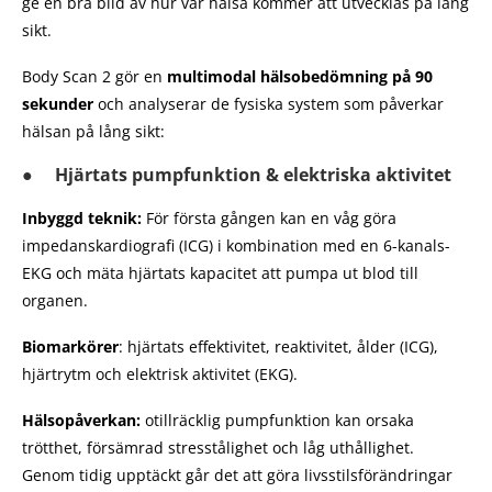
ge en bra bild av hur vår hälsa kommer att utvecklas på lång
sikt.
Body Scan 2 gör en
multimodal hälsobedömning på 90
sekunder
och analyserar de fysiska system som påverkar
hälsan på lång sikt:
● Hjärtats pumpfunktion & elektriska aktivitet
Inbyggd teknik:
För första gången kan en våg göra
impedanskardiografi (ICG) i kombination med en 6-kanals-
EKG och mäta hjärtats kapacitet att pumpa ut blod till
organen.
Biomarkörer
: hjärtats effektivitet, reaktivitet, ålder (ICG),
hjärtrytm och elektrisk aktivitet (EKG).
Hälsopåverkan:
otillräcklig pumpfunktion kan orsaka
trötthet, försämrad stresstålighet och låg uthållighet.
Genom tidig upptäckt går det att göra livsstilsförändringar