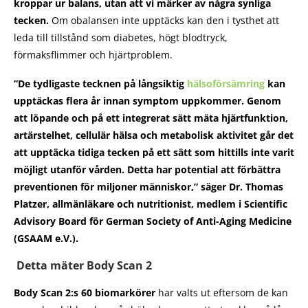
kroppar ur balans, utan att vi märker av några synliga
tecken.
Om obalansen inte upptäcks kan den i tysthet att
leda till tillstånd som diabetes, högt blodtryck,
förmaksflimmer och hjärtproblem.
”De tydligaste tecknen på långsiktig
hälsoförsämring
kan
upptäckas flera år innan symptom uppkommer. Genom
att löpande och på ett integrerat sätt mäta hjärtfunktion,
artärstelhet, cellulär hälsa och metabolisk aktivitet går det
att upptäcka tidiga tecken på ett sätt som hittills inte varit
möjligt utanför vården. Detta har potential att förbättra
preventionen för miljoner människor,” säger Dr. Thomas
Platzer, allmänläkare och nutritionist, medlem i Scientific
Advisory Board för German Society of Anti-Aging Medicine
(GSAAM e.V.).
Detta mäter Body Scan 2
Body Scan 2:s 60 biomarkörer
har valts ut eftersom de kan