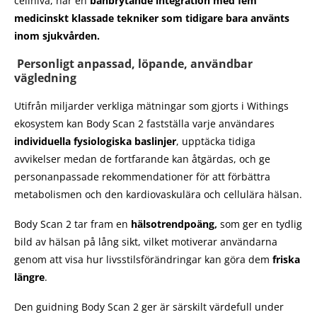
cellnivå, har en
banbrytande integration med fem
medicinskt klassade tekniker som tidigare bara använts
inom sjukvården.
Personligt anpassad, löpande, användbar
vägledning
Utifrån miljarder verkliga mätningar som gjorts i Withings
ekosystem kan Body Scan 2 fastställa varje användares
individuella fysiologiska baslinjer
, upptäcka tidiga
avvikelser medan de fortfarande kan åtgärdas, och ge
personanpassade rekommendationer för att förbättra
metabolismen och den kardiovaskulära och cellulära hälsan.
Body Scan 2 tar fram en
hälsotrendpoäng,
som ger en tydlig
bild av hälsan på lång sikt, vilket motiverar användarna
genom att visa hur livsstilsförändringar kan göra dem
friska
längre
.
Den guidning Body Scan 2 ger är särskilt värdefull under