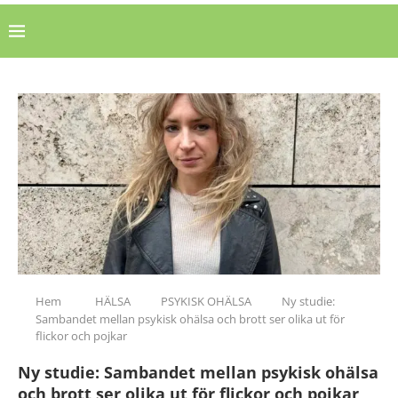
Hem
HÄLSA
PSYKISK OHÄLSA
Ny studie:
Sambandet mellan psykisk ohälsa och brott ser olika ut för
flickor och pojkar
Ny studie: Sambandet mellan psykisk ohälsa
och brott ser olika ut för flickor och pojkar