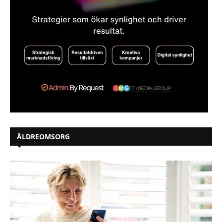
ÄLDREOMSORG