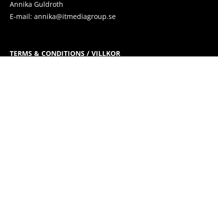
Annika Guldroth
E-mail:
annika@itmediagroup.se
TERMS & CONDITIONS / VILLKOR
IT MEDIA GROUP SVERIGE AB Integritetspolicy
@2021 - All Right Reserved. Designed and Developed by
IT Media Group
Sverige AB