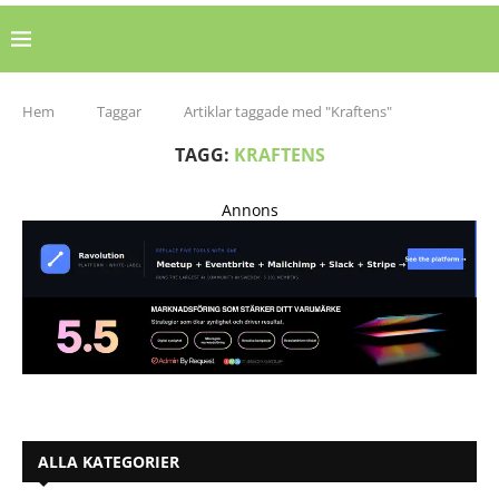
Hem
Taggar
Artiklar taggade med "Kraftens"
TAGG:
KRAFTENS
Annons
ALLA KATEGORIER