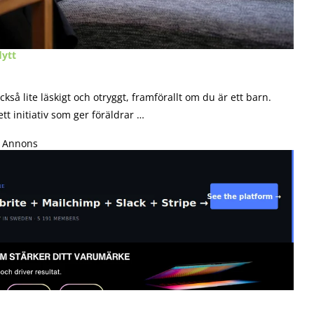
lytt
kså lite läskigt och otryggt, framförallt om du är ett barn.
tt initiativ som ger föräldrar …
Annons