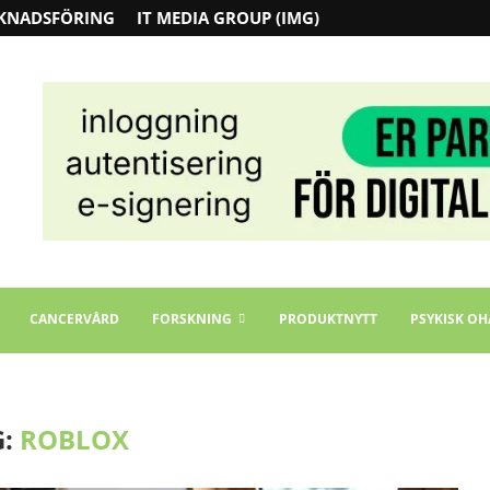
KNADSFÖRING
IT MEDIA GROUP (IMG)
CANCERVÅRD
FORSKNING
PRODUKTNYTT
PSYKISK OH
G:
ROBLOX