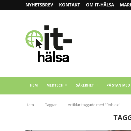
NYHETSBREV
KONTAKT
OM IT-HÄLSA
MAR
HEM
MEDTECH
SÄKERHET
PÅ STAN MED
Hem
Taggar
Artiklar taggade med "Roblox"
TAG