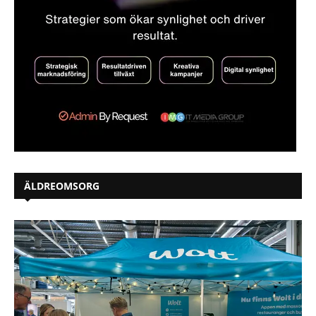
ÄLDREOMSORG