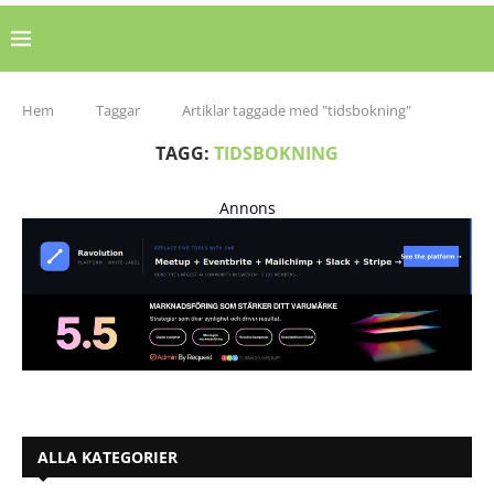
Hem
Taggar
Artiklar taggade med "tidsbokning"
TAGG:
TIDSBOKNING
Annons
ALLA KATEGORIER