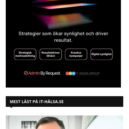
MEST LÄST PÅ IT-HÄLSA.SE