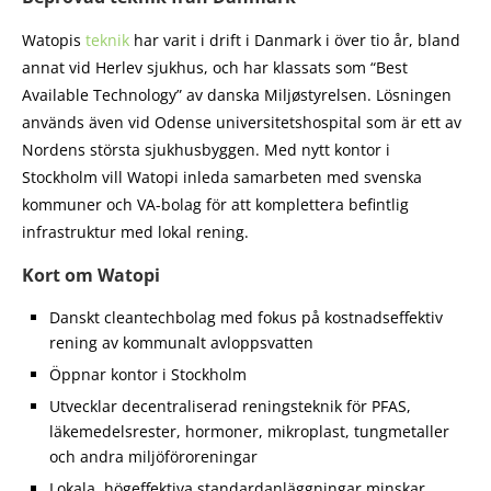
Watopis
teknik
har varit i drift i Danmark i över tio år, bland
annat vid Herlev sjukhus, och har klassats som “Best
Available Technology” av danska Miljøstyrelsen. Lösningen
används även vid Odense universitetshospital som är ett av
Nordens största sjukhusbyggen. Med nytt kontor i
Stockholm vill Watopi inleda samarbeten med svenska
kommuner och VA-bolag för att komplettera befintlig
infrastruktur med lokal rening.
Kort om Watopi
Danskt cleantechbolag med fokus på kostnadseffektiv
rening av kommunalt avloppsvatten
Öppnar kontor i Stockholm
Utvecklar decentraliserad reningsteknik för PFAS,
läkemedelsrester, hormoner, mikroplast, tungmetaller
och andra miljöföroreningar
Lokala, högeffektiva standardanläggningar minskar