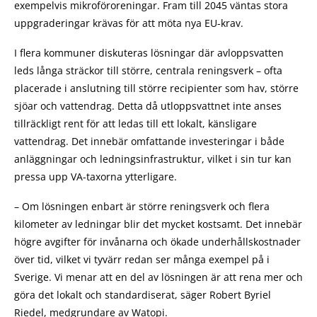
exempelvis mikroföroreningar. Fram till 2045 väntas stora
uppgraderingar krävas för att möta nya EU-krav.
I flera kommuner diskuteras lösningar där avloppsvatten
leds långa sträckor till större, centrala reningsverk – ofta
placerade i anslutning till större recipienter som hav, större
sjöar och vattendrag. Detta då utloppsvattnet inte anses
tillräckligt rent för att ledas till ett lokalt, känsligare
vattendrag. Det innebär omfattande investeringar i både
anläggningar och ledningsinfrastruktur, vilket i sin tur kan
pressa upp VA-taxorna ytterligare.
– Om lösningen enbart är större reningsverk och flera
kilometer av ledningar blir det mycket kostsamt. Det innebär
högre avgifter för invånarna och ökade underhållskostnader
över tid, vilket vi tyvärr redan ser många exempel på i
Sverige. Vi menar att en del av lösningen är att rena mer och
göra det lokalt och standardiserat, säger Robert Byriel
Riedel, medgrundare av Watopi.