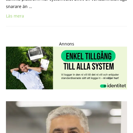
snarare än …
Läs mera
Annons