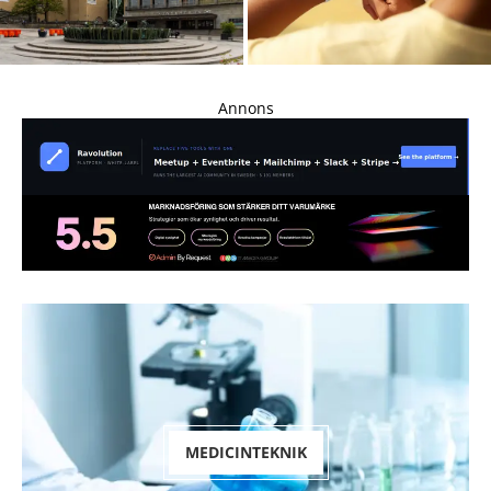
Cigarrvärlden stämmer Göteborgs
Inför Stockholm Halvmaraton: Sex
Symfoniker för vårdslös...
av tio...
Annons
MEDICINTEKNIK