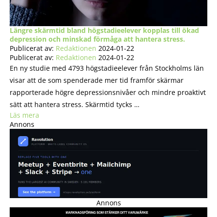
Längre skärmtid bland högstadieelever kopplas till ökad
depression och minskad förmåga att hantera stress.
Publicerat av:
Redaktionen
2024-01-22
Publicerat av:
Redaktionen
2024-01-22
En ny studie med 4793 högstadieelever från Stockholms län
visar att de som spenderade mer tid framför skärmar
rapporterade högre depressionsnivåer och mindre proaktivt
sätt att hantera stress. Skärmtid tycks …
Läs mera
Annons
Annons