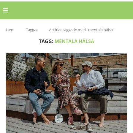
Hem
Taggar
Artiklar taggade med "mentala hälsa"
TAGG:
MENTALA HÄLSA