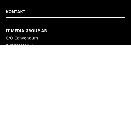
KONTAKT
IT MEDIA GROUP AB
C/O Convendum
Kungsgatan 9
111 43 Stockholm, Sweden
E-mail:
info@itmediagroup.se
TEAM
Ansvarig Utgivare och VD:
Annika Guldroth
E-mail:
annika@itmediagroup.se
TERMS & CONDITIONS / VILLKOR