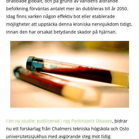
drabbade globalt, och på grund av världens åldrande
befolkning förväntas antalet mer än dubbleras till år 2050.
Idag finns varken någon effektiv bot eller etablerade
möjligheter att upptäcka denna kroniska nervsjukdom tidigt,
innan den har orsakat betydande skador på hjärnan.
I en ny studie, publicerad i npj Parkinson’s Disease
, bidrar
nu ett forskarlag från Chalmers tekniska högskola och Oslo
universitetssjukhus med avgörande steg mot tidig