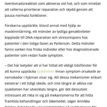
överlevnadsreaktion som aktiveras vid hot, och som innebär
att cellerna prioriterar reparation och skydd genom att
pausa normala funktioner.
Forskarna upptäckte, bland annat med hjälp av
maskininlärning, ett mönster av tydliga genaktiviteter
kopplade till DNA-reparation och stressrespons hos
patienter i den tidiga fasen av Parkinson. Detta mönster
fanns varken hos friska individer eller hos diagnosticerade
patienter som redan hade symptom.
– Det här betyder att vi har hittat ett viktigt tidsfönster för
att kunna upptäcka
sjukdomen
innan symptom orsakade av
nervskador i hjärnan visar sig. Att dessa mekanismer enbart
existerar i ett tidigt skede, och inte längre är aktiva när
sjukdomen har utvecklats längre, gör det dessutom
intressant att rikta in sig på mekanismerna för att hitta
framtida behandlingar och läkemedel, säger Annikka