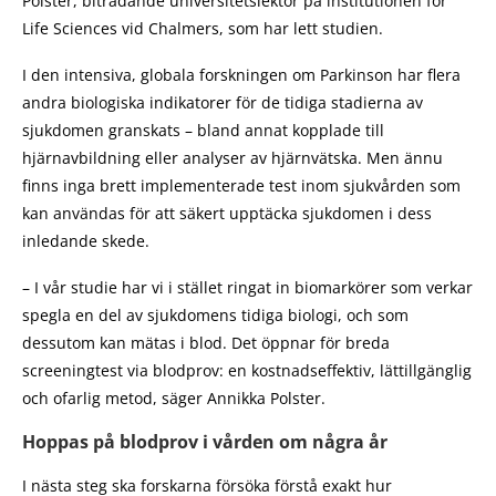
Polster, biträdande universitetslektor på institutionen för
Life Sciences vid Chalmers, som har lett studien.
I den intensiva, globala forskningen om Parkinson har flera
andra biologiska indikatorer för de tidiga stadierna av
sjukdomen granskats – bland annat kopplade till
hjärnavbildning eller analyser av hjärnvätska. Men ännu
finns inga brett implementerade test inom sjukvården som
kan användas för att säkert upptäcka sjukdomen i dess
inledande skede.
– I vår studie har vi i stället ringat in biomarkörer som verkar
spegla en del av sjukdomens tidiga biologi, och som
dessutom kan mätas i blod. Det öppnar för breda
screeningtest via blodprov: en kostnadseffektiv, lättillgänglig
och ofarlig metod, säger Annikka Polster.
Hoppas på blodprov i vården om några år
I nästa steg ska forskarna försöka förstå exakt hur