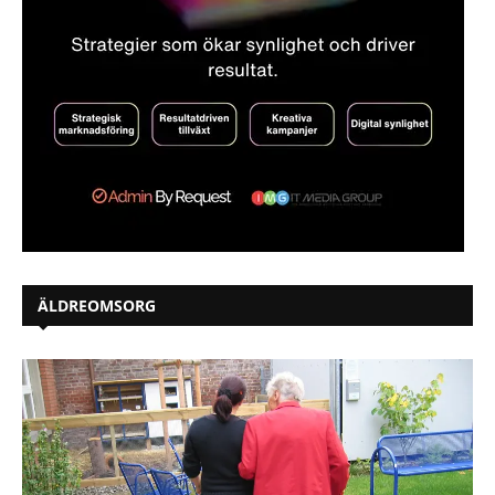
ÄLDREOMSORG