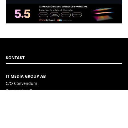
KONTAKT
IT MEDIA GROUP AB
C/O Convendum
Kungsgatan 9
111 43 Stockholm, Sweden
E-mail:
info@itmediagroup.se
TEAM