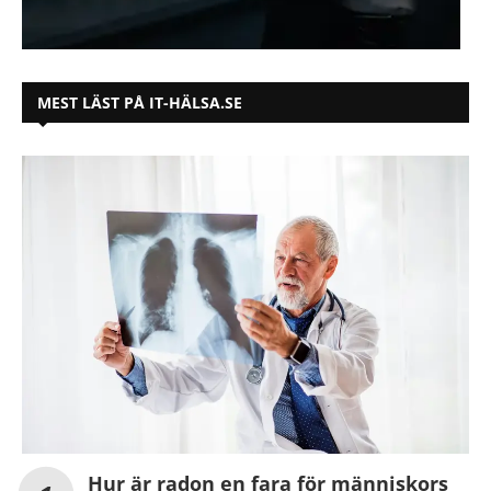
MEST LÄST PÅ IT-HÄLSA.SE
Hur är radon en fara för människors