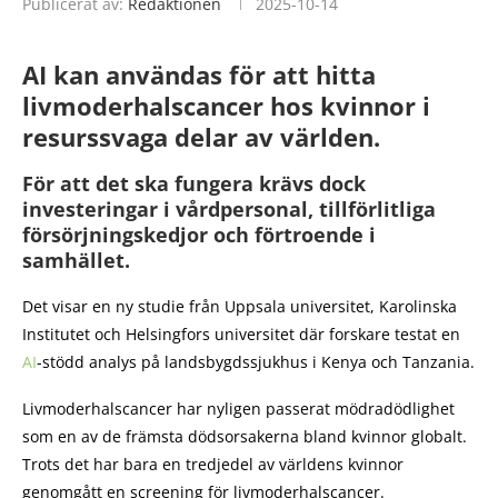
Publicerat av:
Redaktionen
2025-10-14
AI kan användas för att hitta
livmoderhalscancer hos kvinnor i
resurssvaga delar av världen.
För att det ska fungera krävs dock
investeringar i vårdpersonal, tillförlitliga
försörjningskedjor och förtroende i
samhället.
Det visar en ny studie från Uppsala universitet, Karolinska
Institutet och Helsingfors universitet där forskare testat en
AI
-stödd analys på landsbygdssjukhus i Kenya och Tanzania.
Livmoderhalscancer har nyligen passerat mödradödlighet
som en av de främsta dödsorsakerna bland kvinnor globalt.
Trots det har bara en tredjedel av världens kvinnor
genomgått en screening för livmoderhalscancer.