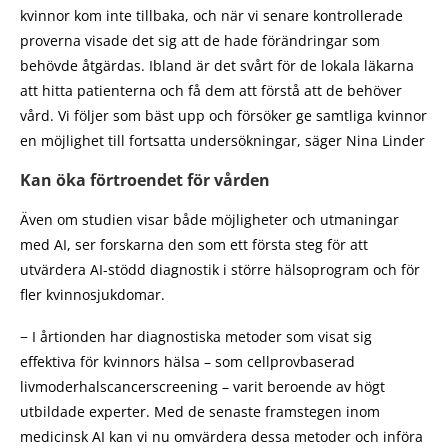
kvinnor kom inte tillbaka, och när vi senare kontrollerade
proverna visade det sig att de hade förändringar som
behövde åtgärdas. Ibland är det svårt för de lokala läkarna
att hitta patienterna och få dem att förstå att de behöver
vård. Vi följer som bäst upp och försöker ge samtliga kvinnor
en möjlighet till fortsatta undersökningar, säger Nina Linder
Kan öka förtroendet för vården
Även om studien visar både möjligheter och utmaningar
med AI, ser forskarna den som ett första steg för att
utvärdera AI-stödd diagnostik i större hälsoprogram och för
fler kvinnosjukdomar.
− I årtionden har diagnostiska metoder som visat sig
effektiva för kvinnors hälsa – som cellprovbaserad
livmoderhalscancerscreening – varit beroende av högt
utbildade experter. Med de senaste framstegen inom
medicinsk AI kan vi nu omvärdera dessa metoder och införa