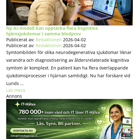
Ny AI-modell kan upptäcka flera kognitiva
hjärnsjukdomar i samma blodprov
Publicerat av:
Redaktionen
2026-04-02
Publicerat av:
Redaktionen
2026-04-02
Symtombilden för olika neurodegenerativa sjukdomar liknar
varandra och diagnostisering av åldersrelaterade kognitiva
symtom är komplext. En patient kan ha flera överlappande
sjukdomsprocesser i hjärnan samtidigt. Nu har forskare vid
Lunds …
Läs mera
Annons