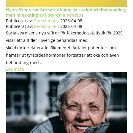
Nya siffror visar fortsatt ökning av sköldkörtelbehandling,
men minskning av liotyronin och NDT
Publicerat av:
Redaktionen
2026-04-08
Publicerat av:
Redaktionen
2026-04-08
Socialstyrelsens nya siffror för läkemedelsstatistik för 2025
visar att allt fler i Sverige behandlas med
sköldkörtelrelaterade läkemedel. Antalet patienter som
hämtar ut tyreoideahormoner fortsätter att öka och även
behandling med …
Läs mera