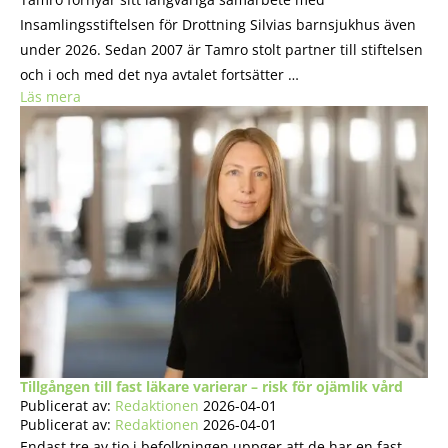
Insamlingsstiftelsen för Drottning Silvias barnsjukhus även
under 2026. Sedan 2007 är Tamro stolt partner till stiftelsen
och i och med det nya avtalet fortsätter …
Läs mera
Tillgången till fast läkare varierar – risk för ojämlik vård
Publicerat av:
Redaktionen
2026-04-01
Publicerat av:
Redaktionen
2026-04-01
Endast tre av tio i befolkningen uppger att de har en fast