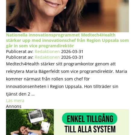
Nationella innovationsprogrammet Medtech4Health
stärker upp med innovationschef från Region Uppsala som
går in som vice programdirektör
Publicerat av:
Redaktionen
2026-03-31
Publicerat av:
Redaktionen
2026-03-31
Medtech4Health stärker sitt programkontor genom att
rekrytera Maria Bägerfeldt som vice programdirektör. Maria
kommer närmast från rollen som chef för
innovationsenheten i Region Uppsala. Hon tillträder sin
tjänst den 2 …
Läs mera
Annons