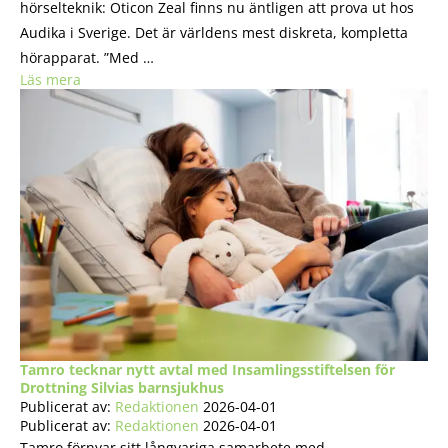
hörselteknik: Oticon Zeal finns nu äntligen att prova ut hos
Audika i Sverige. Det är världens mest diskreta, kompletta
hörapparat. ”Med …
Läs mera
Tamro tecknar nytt avtal med Insamlingsstiftelsen för
Drottning Silvias barnsjukhus
Publicerat av:
Redaktionen
2026-04-01
Publicerat av:
Redaktionen
2026-04-01
Tamro förnyar sitt långvariga samarbete med