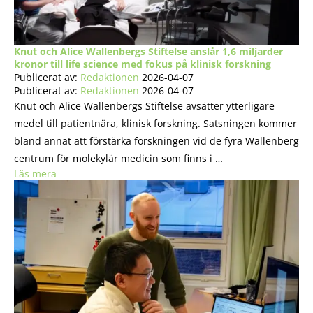
Knut och Alice Wallenbergs Stiftelse anslår 1,6 miljarder
kronor till life science med fokus på klinisk forskning
Publicerat av:
Redaktionen
2026-04-07
Publicerat av:
Redaktionen
2026-04-07
Knut och Alice Wallenbergs Stiftelse avsätter ytterligare
medel till patientnära, klinisk forskning. Satsningen kommer
bland annat att förstärka forskningen vid de fyra Wallenberg
centrum för molekylär medicin som finns i …
Läs mera