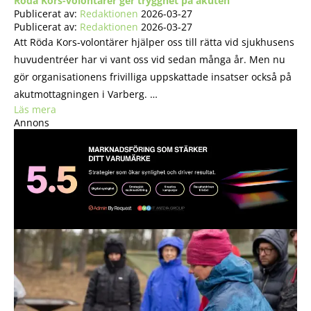
Röda Kors-volontärer ger trygghet på akuten
Publicerat av:
Redaktionen
2026-03-27
Publicerat av:
Redaktionen
2026-03-27
Att Röda Kors-volontärer hjälper oss till rätta vid sjukhusens
huvudentréer har vi vant oss vid sedan många år. Men nu
gör organisationens frivilliga uppskattade insatser också på
akutmottagningen i Varberg. …
Läs mera
Annons