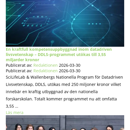
En kraftfull kompetensuppbyggnad inom datadriven
livsvetenskap – DDLS-programmet utökas till 3,55
miljarder kronor
Publicerat av:
Redaktionen
2026-03-30
Publicerat av:
Redaktionen
2026-03-30
SciLifeLab & Wallenbergs Nationella Program för Datadriven
Livsvetenskap, DDLS, utökas med 250 miljoner kronor vilket
innebär en kraftig utbyggnad av den nationella
forskarskolan. Totalt kommer programmet nu att omfatta
3,55 …
Läs mera