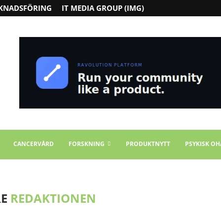
KNADSFÖRING
IT MEDIA GROUP (IMG)
CANCERVÅRD
FORSKNING
PRODUKTNYTT
PSYKISK OH
RE
REDAKTIONEN