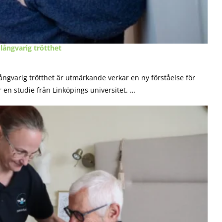
 långvarig trötthet
ngvarig trötthet är utmärkande verkar en ny förståelse för
r en studie från Linköpings universitet. …