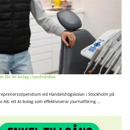
m för AI-bolag i tandvården
entreprenörsstipendium vid Handelshögskolan i Stockholm på
AB, ett AI-bolag som effektiviserar journalföring …