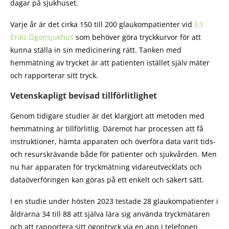
dagar på sjukhuset.
Varje år är det cirka 150 till 200 glaukompatienter vid
S:t
Eriks Ögonsjukhus
som behöver göra tryckkurvor för att
kunna ställa in sin medicinering rätt. Tanken med
hemmätning av trycket är att patienten istället själv mäter
och rapporterar sitt tryck.
Vetenskapligt bevisad tillförlitlighet
Genom tidigare studier är det klargjort att metoden med
hemmätning är tillförlitlig. Däremot har processen att få
instruktioner, hämta apparaten och överföra data varit tids-
och resurskrävande både för patienter och sjukvården. Men
nu har apparaten för tryckmätning vidareutvecklats och
dataöverföringen kan göras på ett enkelt och säkert sätt.
I en studie under hösten 2023 testade 28 glaukompatienter i
åldrarna 34 till 88 att själva lära sig använda tryckmätaren
och att rapportera sitt ögontryck via en app i telefonen.