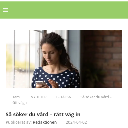
Hem
NYHETER
E-HÄLSA
Så söker du vård –
rätt väg in
Så söker du vård – rätt väg in
Publicerat av:
Redaktionen
2024-04-02