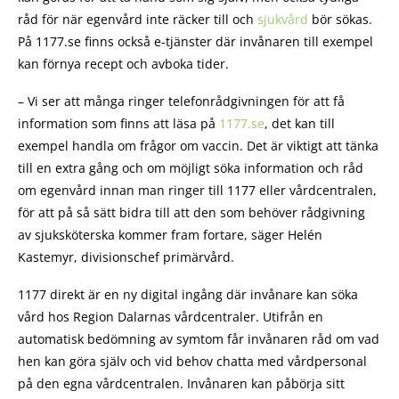
råd för när egenvård inte räcker till och
sjukvård
bör sökas.
På 1177.se finns också e-tjänster där invånaren till exempel
kan förnya recept och avboka tider.
– Vi ser att många ringer telefonrådgivningen för att få
information som finns att läsa på
1177.se
, det kan till
exempel handla om frågor om vaccin. Det är viktigt att tänka
till en extra gång och om möjligt söka information och råd
om egenvård innan man ringer till 1177 eller vårdcentralen,
för att på så sätt bidra till att den som behöver rådgivning
av sjuksköterska kommer fram fortare, säger Helén
Kastemyr, divisionschef primärvård.
1177 direkt är en ny digital ingång där invånare kan söka
vård hos Region Dalarnas vårdcentraler. Utifrån en
automatisk bedömning av symtom får invånaren råd om vad
hen kan göra själv och vid behov chatta med vårdpersonal
på den egna vårdcentralen. Invånaren kan påbörja sitt