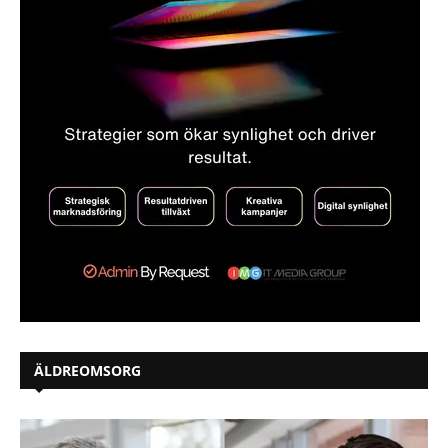
ÄLDREOMSORG