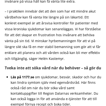
invånare på vissa håll kan få vänta lite extra.
– I praktiken innebär det att den som har ett mindre akut
vårdbehov kan få vänta lite längre på sin läkartid. Ett
konkret exempel är att årsvisa kontroller för patienter med
vissa kroniska sjukdomar kan senareläggas. Vi har förståelse
för att det skapar en frustration hos invånare att behöva
vänta på sin tid. Vi minskar hyrbemanningen för att vi på
längre sikt ska få en mer stabil bemanning som gör att vi får
enklare att planera och att vården också kan bli mer effektiv
och tillgänglig, säger Helén Kastemyr.
Tveka inte att söka vård när du behöver – så gör du
Läs på 1177.se
om sjukdomar, besvär, skador och hur du
kan lindra symtom själv med egenvårdsråd. Här finns
också råd om när du bör söka vård samt
kontaktuppgifter till Region Dalarnas verksamheter. Du
kan också logga in för att använda e-tjänster för att till
exempel förnya recept och boka tider.